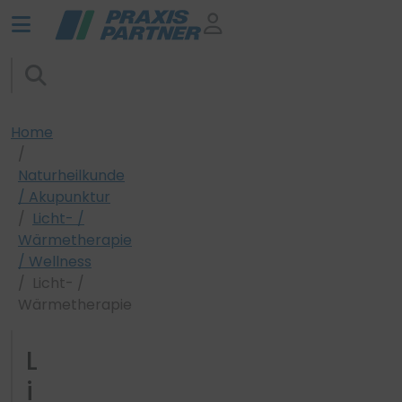
Home
Naturheilkunde
/ Akupunktur
Licht- /
Wärmetherapie
/ Wellness
Licht- /
Wärmetherapie
L
i