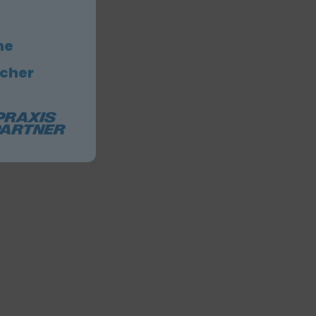
he
icher