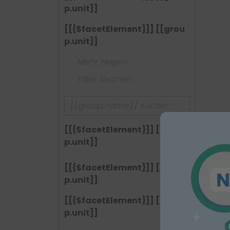
p.unit]]
[[{$facetElement}]] [[grou
p.unit]]
Mehr zeigen
Filter löschen
[[{$facetElement}]] [[grou
p.unit]]
[[{$facetElement}]] [[grou
p.unit]]
[[{$facetElement}]] [[grou
p.unit]]