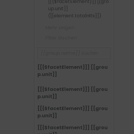
[[{$facetElement}]] [[gro
up.unit]]
([[element.totalHits]])
Mehr zeigen
Filter löschen
[[{$facetElement}]] [[grou
p.unit]]
[[{$facetElement}]] [[grou
p.unit]]
[[{$facetElement}]] [[grou
p.unit]]
[[{$facetElement}]] [[grou