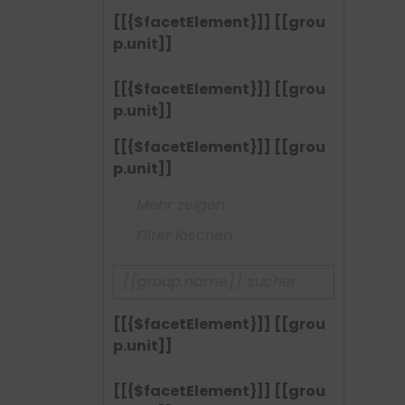
[[{$facetElement}]] [[grou
p.unit]]
[[{$facetElement}]] [[grou
p.unit]]
[[{$facetElement}]] [[grou
p.unit]]
Mehr zeigen
Filter löschen
[[{$facetElement}]] [[grou
p.unit]]
[[{$facetElement}]] [[grou