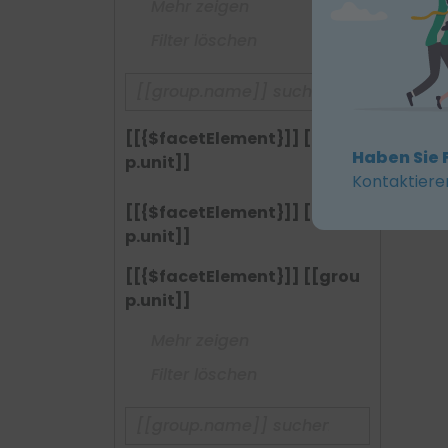
Mehr zeigen
Filter löschen
[[{$facetElement}]] [[grou
Haben Sie 
p.unit]]
Kontaktiere
[[{$facetElement}]] [[grou
p.unit]]
[[{$facetElement}]] [[grou
p.unit]]
Mehr zeigen
Filter löschen