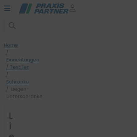
Home
Einrichtungen
/ Textilien
Schränke
Liegen-
Unterschränke
L
i
e