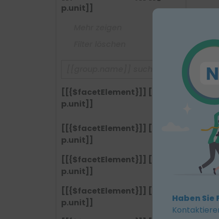
p.unit]]
Mehr zeigen
Filter löschen
[[{$facetElement}]] [[grou
p.unit]]
[[{$facetElement}]] [[grou
p.unit]]
[[{$facetElement}]] [[grou
p.unit]]
[[{$facetElement}]] [[grou
Haben Sie 
p.unit]]
Kontaktiere