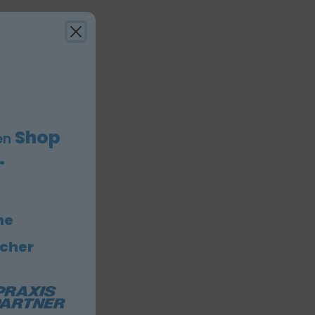
Shop
en
.
he
icher