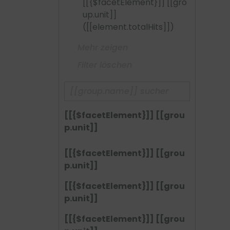
[[{$facetElement}]] [[gro
up.unit]]
([[element.totalHits]])
Mehr zeigen
Filter löschen
[[{$facetElement}]] [[grou
p.unit]]
[[{$facetElement}]] [[grou
p.unit]]
[[{$facetElement}]] [[grou
p.unit]]
[[{$facetElement}]] [[grou