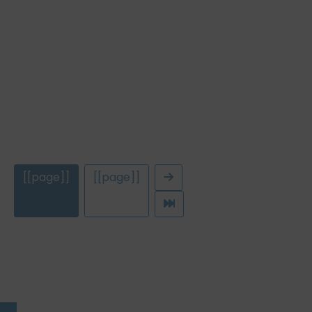
[[page]]
[[page]]