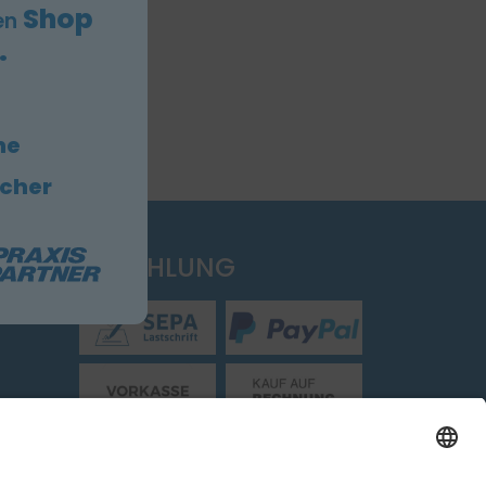
Shop
en
.
he
icher
EN
ZAHLUNG
Folgen Sie uns: